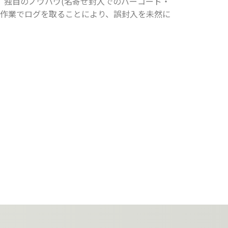
、独自のノウハウ(名寄せ封入でのバーコード・
の作業でログを取ることにより、誤封入を未然に