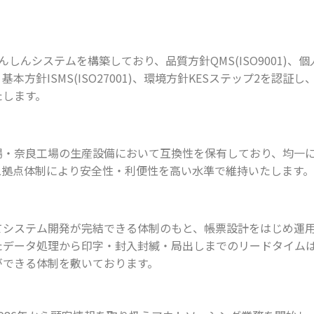
あんしんシステムを構築しており、品質方針QMS(ISO9001)、個人
基本方針ISMS(ISO27001)、環境方針KESステップ2を
たします。
場・奈良工場の生産設備において互換性を保有しており、均一
二拠点体制により安全性・利便性を高い水準で維持いたします。
てシステム開発が完結できる体制のもと、帳票設計をはじめ運
たデータ処理から印字・封入封緘・局出しまでのリードタイム
ができる体制を敷いております。