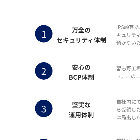
IPS顧客
万全の
1
キュリティ
セキュリティ体制
預かりい
安心の
2
習志野工
す。この
BCP体制
自社内に
堅実な
3
ら受領し
運用体制
は局出し