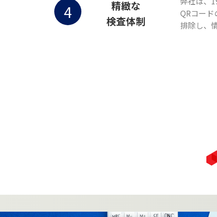
弊社は、
精緻な
4
QRコー
検査体制
排除し、