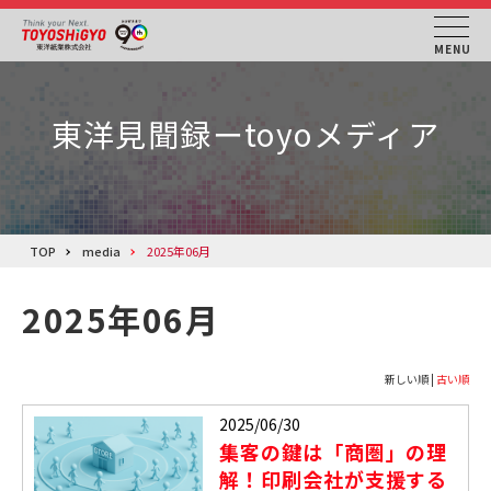
MENU
CLOSE
東洋見聞録ーtoyoメディア
BowNowの特長
機能一覧
料金・プラン
TOP
media
2025年06月
導入事例
2025年06月
サポート
新しい順 |
古い順
テキストテキスト
2025/06/30
集客の鍵は「商圏」の理
解！印刷会社が支援する
テキストテキスト